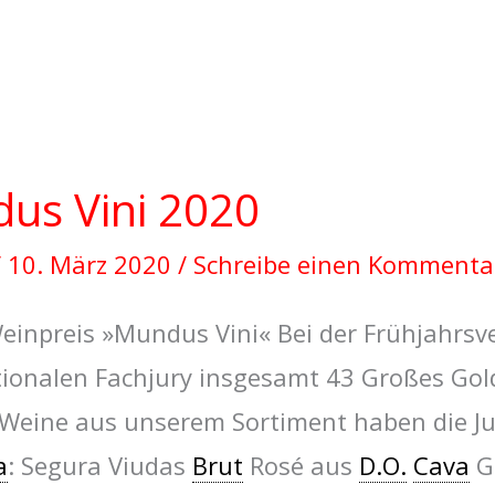
us Vini 2020
/
10. März 2020
/
Schreibe einen Kommenta
Weinpreis »Mundus Vini« Bei der Frühjahrs
tionalen Fachjury insgesamt 43 Großes Gold
 Weine aus unserem Sortiment haben die Ju
a
: Segura Viudas
Brut
Rosé aus
D.O.
Cava
G