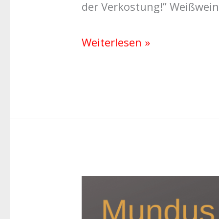
der Verkostung!” Weißweine
Weiterlesen »
Bester
Cava