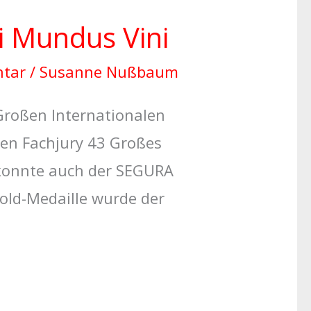
i Mundus Vini
ntar
/
Susanne Nußbaum
Großen Internationalen
len Fachjury 43 Großes
n konnte auch der SEGURA
old-Medaille wurde der