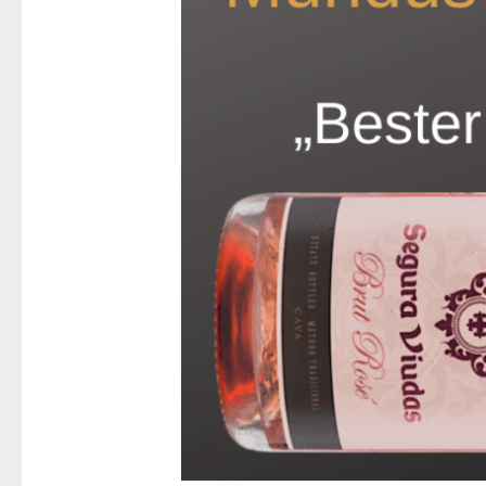
Rose
und
Gold-
Medaille
bei
Mundus
Vini