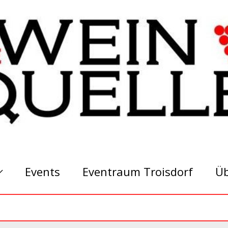
Events
Eventraum Troisdorf
Üb