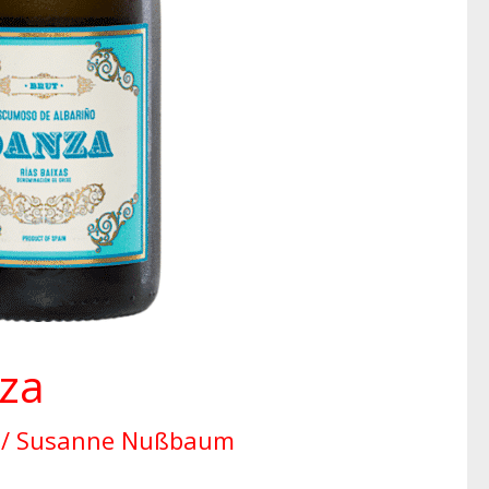
nza
/
Susanne Nußbaum