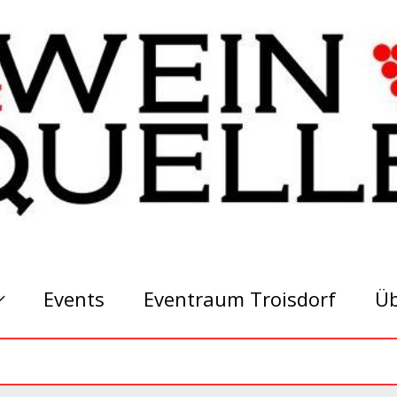
Events
Eventraum Troisdorf
Üb