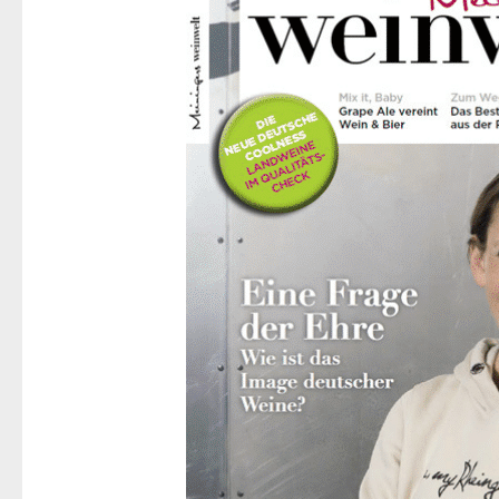
Meiningers
weinwelt
–
Danza