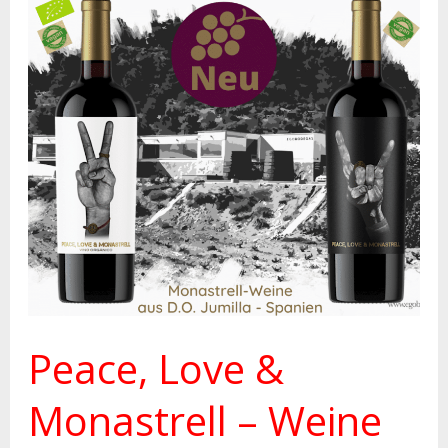
Peace,
Love
&
Monastrell
–
Weine
aus
Jumilla
Peace, Love &
Monastrell – Weine