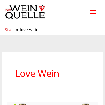
Zum
Hau
Inhalt
springen
Start
love wein
Love Wein