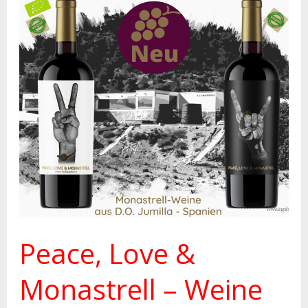
Peace,
Love
&
Monastrell
–
Weine
aus
Jumilla
Peace, Love &
Monastrell – Weine