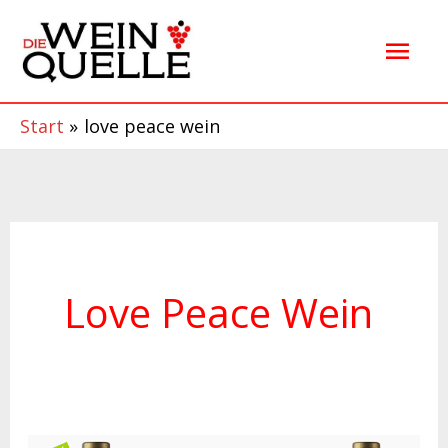
Zum
Hau
Inhalt
springen
Start
love peace wein
Love Peace Wein