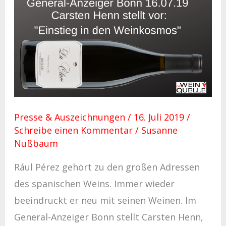
General-
Anzeiger
Bonn
16.07.19:
La
Clave
„Einstieg
Presse & Auszeichnungen
/
16. Juli 2019
/
in
Schreibe einen Kommentar
/
Susanne
den
Nußbaum
Weinkosmos“
Rául Pérez gehört zu den großen Adressen
des spanischen Weins. Immer wieder
beeindruckt er neu mit seinen Weinen. Im
General-Anzeiger Bonn stellt Carsten Henn,