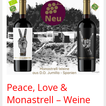
Peace,
Love
&
Monastrell
–
Weine
aus
Jumilla
Peace, Love &
Monastrell – Weine