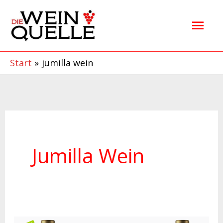
Zum
Hau
Inhalt
springen
Start
jumilla wein
Jumilla Wein