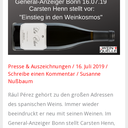
General-
Anzeiger
Bonn
16.07.19:
La
Clave
„Einstieg
Presse & Auszeichnungen
/
16. Juli 2019
/
in
Schreibe einen Kommentar
/
Susanne
den
Nußbaum
Weinkosmos“
Rául Pérez gehört zu den großen Adressen
des spanischen Weins. Immer wieder
beeindruckt er neu mit seinen Weinen. Im
General-Anzeiger Bonn stellt Carsten Henn,