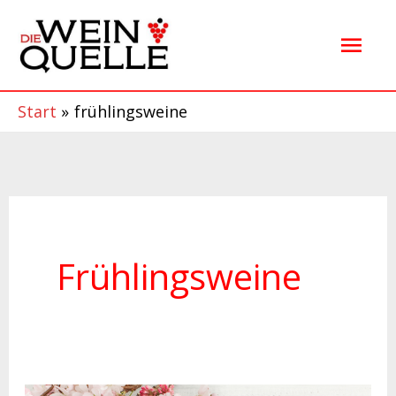
Zum
Hau
Inhalt
springen
Start
frühlingsweine
Frühlingsweine