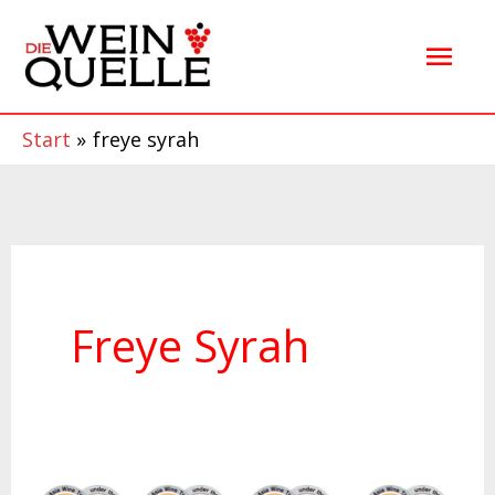
Zum
Hau
Inhalt
springen
Start
freye syrah
Freye Syrah