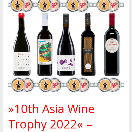
»10th
Asia
Wine
Trophy
2022«
–
Gold-
Medaillen
»10th Asia Wine
Trophy 2022« –