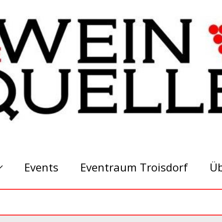
Events
Eventraum Troisdorf
Üb