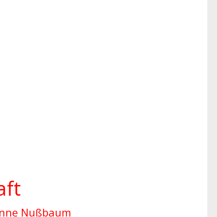
aft
anne Nußbaum