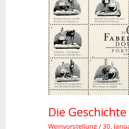
Geschichte
zum
Erfolgswein
Fabelhaft
Die Geschichte
Weinvorstellung
/
30. Janu