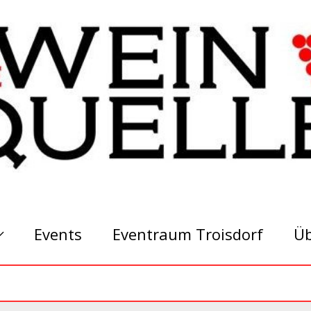
Events
Eventraum Troisdorf
Üb