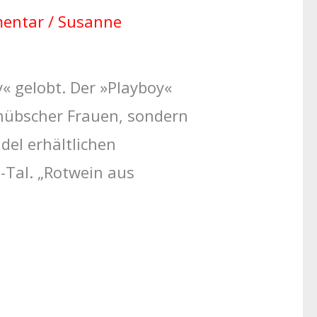
mentar
/
Susanne
« gelobt. Der »Playboy«
 hübscher Frauen, sondern
ndel erhältlichen
Tal. „Rotwein aus