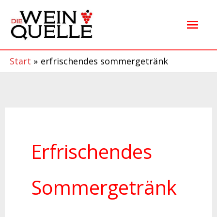
Zum
Hau
Inhalt
springen
Start
erfrischendes sommergetränk
Erfrischendes
Sommergetränk