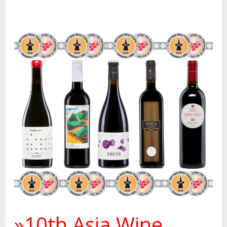
»10th
Asia
Wine
Trophy
2022«
–
Gold-
Medaillen
»10th Asia Wine