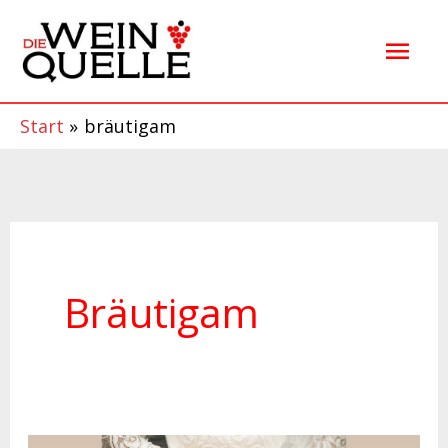
Zum
Hau
Inhalt
springen
Start
bräutigam
Bräutigam