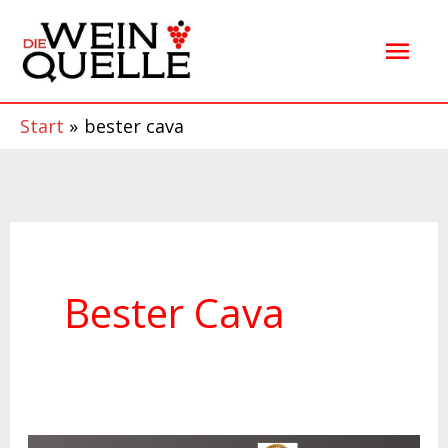
Zum
Hau
Inhalt
springen
Start
bester cava
Bester Cava