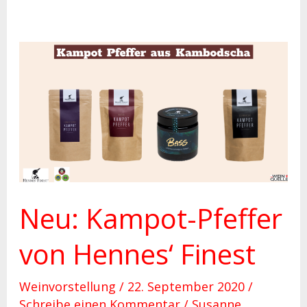
Neu:
Kampot-
Pfeffer
von
Hennes‘
Finest
Neu: Kampot-Pfeffer
von Hennes‘ Finest
Weinvorstellung
/
22. September 2020
/
Schreibe einen Kommentar
/
Susanne