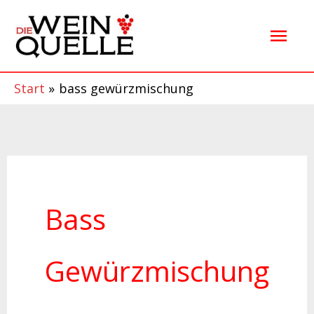
Zum
Hau
Inhalt
springen
Start
bass gewürzmischung
Bass
Gewürzmischung