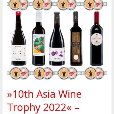
»10th
Asia
Wine
Trophy
2022«
–
Gold-
Medaillen
»10th Asia Wine
Trophy 2022« –