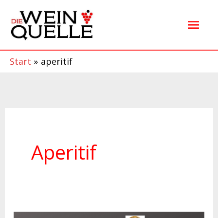
Zum
Hau
Inhalt
springen
Start
aperitif
Aperitif