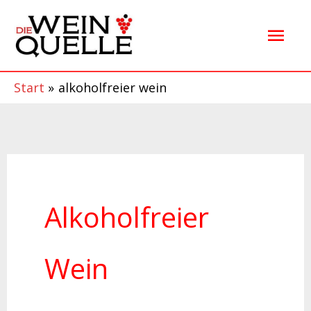
Zum
Hau
Inhalt
springen
Start
alkoholfreier wein
Alkoholfreier
Wein