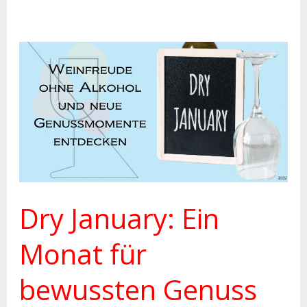
Dry
January:
Ein
Monat
für
bewussten
Genuss
Dry January: Ein
und
neue
Monat für
Entdeckungen
bewussten Genuss