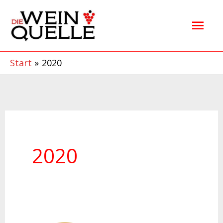
Zum
Hau
Inhalt
springen
Start
2020
2020