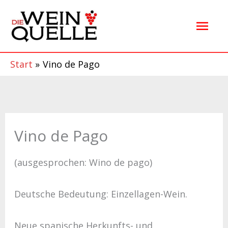
Zum
Hau
Inhalt
springen
Start
Vino de Pago
Vino de Pago
(ausgesprochen: Wino de pago)
Deutsche Bedeutung: Einzellagen-Wein.
Neue spanische Herkunfts- und