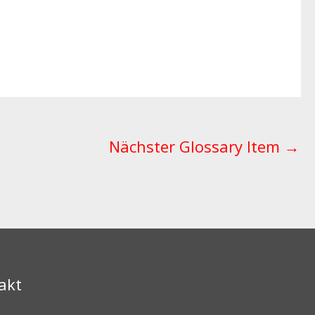
Nächster Glossary Item
→
akt