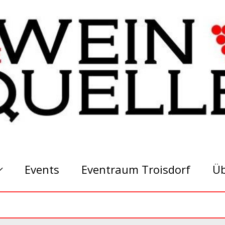
Events
Eventraum Troisdorf
Üb