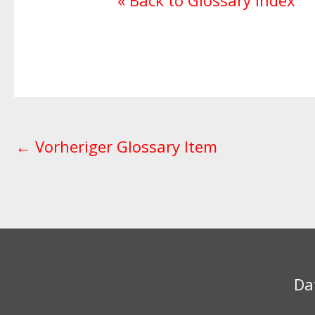
« Back to Glossary Index
←
Vorheriger Glossary Item
Da