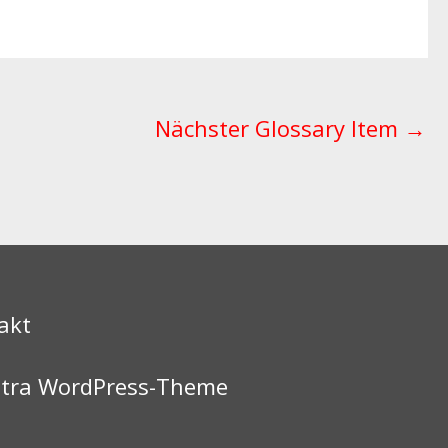
Nächster Glossary Item
→
akt
tra WordPress-Theme