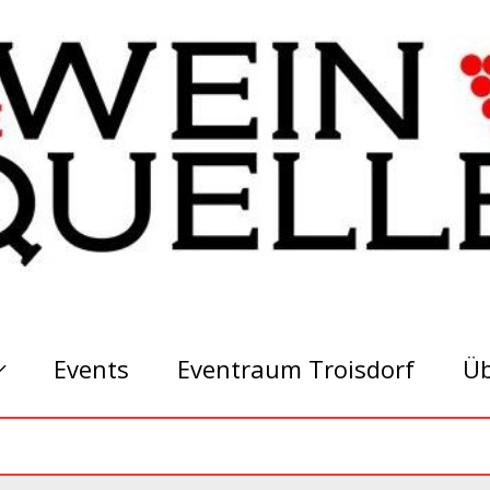
Events
Eventraum Troisdorf
Üb