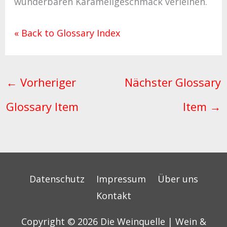
wunderbaren Karamellgeschmack verleihen.
« Back to Glossary Index
←
Vorheriger
Nächster Glossary
Glossary Item
Item
→
Datenschutz
Impressum
Über uns
Kontakt
Copyright © 2026
Die Weinquelle | Wein &