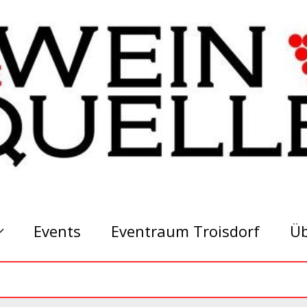
Events
Eventraum Troisdorf
Üb