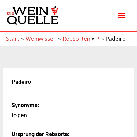
Zum
Hau
Inhalt
springen
Start
Weinwissen
Rebsorten
P
Padeiro
Padeiro
Synonyme:
folgen
Ursprung der Rebsorte: