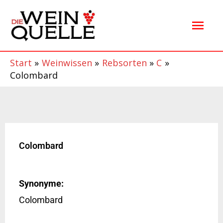
Zum
Hau
Inhalt
springen
Start
Weinwissen
Rebsorten
C
Colombard
Colombard
Synonyme:
Colombard