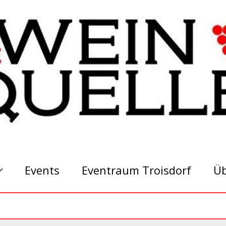
Events
Eventraum Troisdorf
Üb