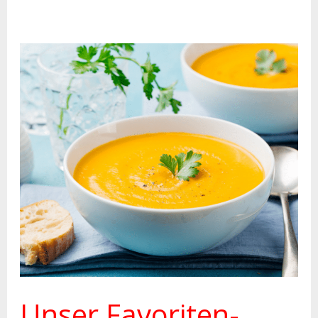
Unser
Favoriten-
Rezept:
Kürbissuppe
Unser Favoriten-