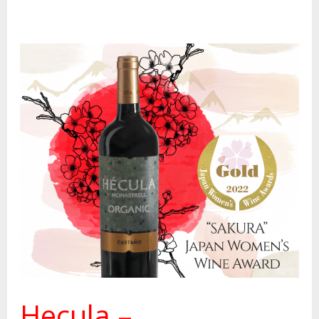
Hecula
–
Goldmedaille
„Sakura“-
Wettbewerb
2022
Hecula –