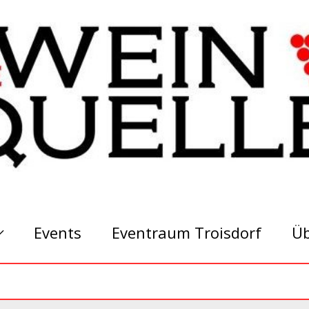
Events
Eventraum Troisdorf
Üb