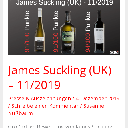
James
Suckling
(UK)
–
11/2019
James Suckling (UK)
– 11/2019
Presse & Auszeichnungen
/
4. Dezember 2019
/
Schreibe einen Kommentar
/
Susanne
Nußbaum
Großartige Bewertung von James Suckling!