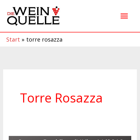
Zum
Hau
Inhalt
springen
Start
torre rosazza
Torre Rosazza