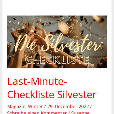
Last-
Minute-
Checkliste
Silvester
Last-Minute-
Checkliste Silvester
Magazin
,
Winter
/
29. Dezember 2022
/
Schreibe einen Kommentar
/
Susanne