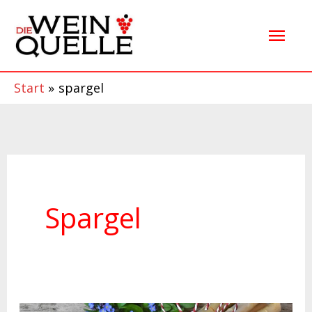
Zum
Hau
Inhalt
springen
Start
spargel
Spargel