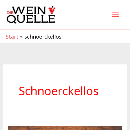
Zum
Hau
Inhalt
springen
Start
schnoerckellos
Schnoerckellos