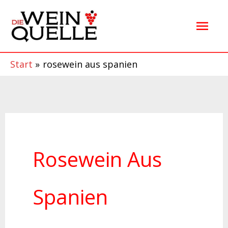
Zum
Hau
Inhalt
springen
Start
rosewein aus spanien
Rosewein Aus
Spanien