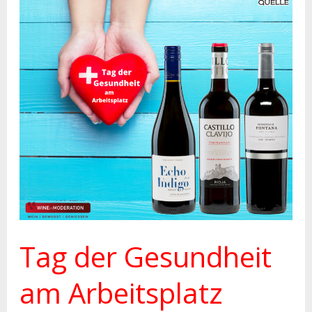
Tag
der
Gesundheit
am
Arbeitsplatz
Tag der Gesundheit
am Arbeitsplatz