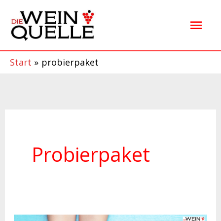
Zum
Hau
Inhalt
springen
Start
probierpaket
Probierpaket