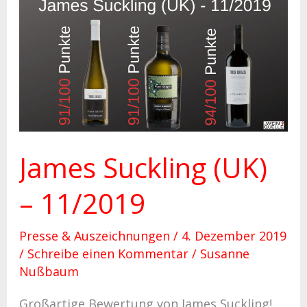
James
Suckling
(UK)
–
11/2019
James Suckling (UK)
– 11/2019
Presse & Auszeichnungen
/
4. Dezember 2019
/
Schreibe einen Kommentar
/
Susanne
Nußbaum
Großartige Bewertung von James Suckling!