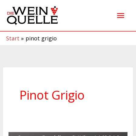
Zum
Hau
Inhalt
springen
Start
pinot grigio
Pinot Grigio