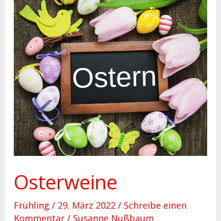
Osterweine
Osterweine
Frühling
/
29. März 2022
/
Schreibe einen
Kommentar
/
Susanne Nußbaum