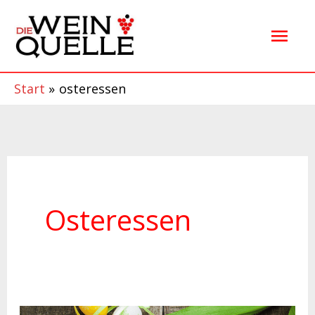
Zum
Hau
Inhalt
springen
Start
osteressen
Osteressen