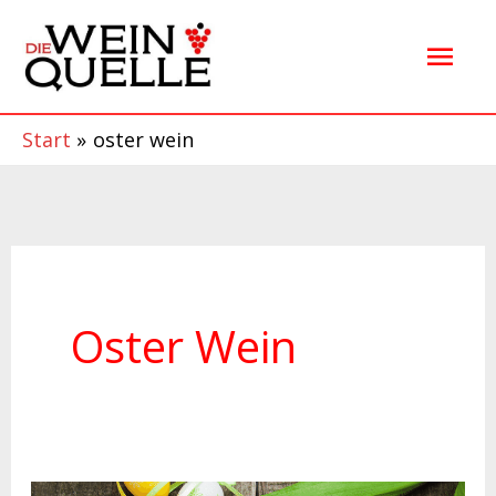
Zum
Hau
Inhalt
springen
Start
oster wein
Oster Wein