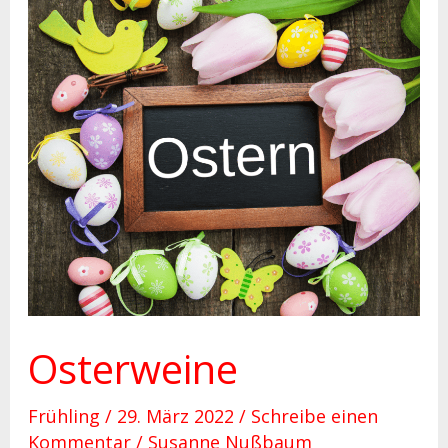
Osterweine
Osterweine
Frühling
/
29. März 2022
/
Schreibe einen
Kommentar
/
Susanne Nußbaum