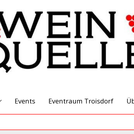
Events
Eventraum Troisdorf
Üb