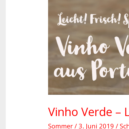
Verde
–
Leichte
Sommerweine
aus
Portugal
Vinho Verde – 
Sommer
/
3. Juni 2019
/
Sc