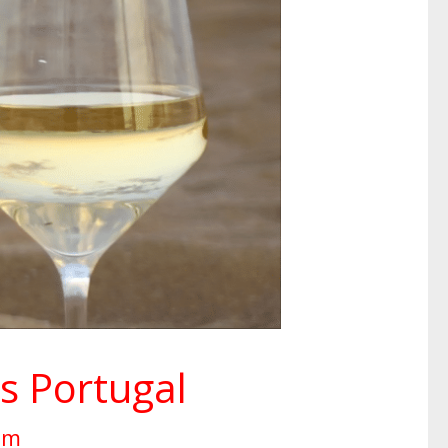
s Portugal
um