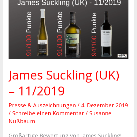
James
Suckling
(UK)
–
11/2019
James Suckling (UK)
– 11/2019
Presse & Auszeichnungen
/
4. Dezember 2019
/
Schreibe einen Kommentar
/
Susanne
Nußbaum
Großartige Bewertung von James Suckling!