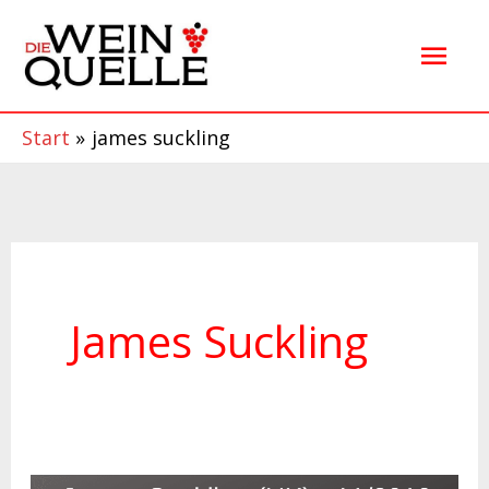
Zum
Hau
Inhalt
springen
Start
james suckling
James Suckling