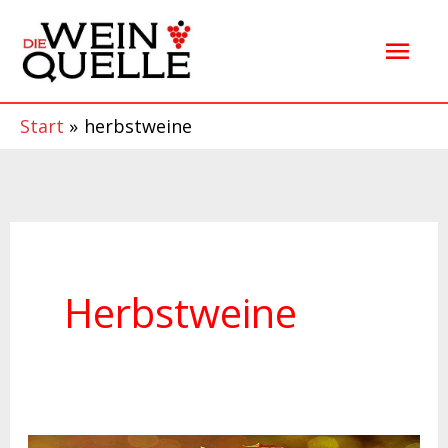
Zum
Hau
Inhalt
springen
Start
herbstweine
Herbstweine