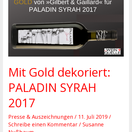
Mit
Gold
dekoriert:
PALADIN
SYRAH
2017
Mit Gold dekoriert:
PALADIN SYRAH
2017
Presse & Auszeichnungen
/
11. Juli 2019
/
Schreibe einen Kommentar
/
Susanne
Nußbaum