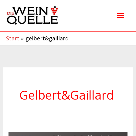
Zum
Hau
Inhalt
springen
Start
gelbert&gaillard
Gelbert&gaillard