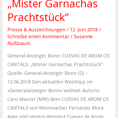
„Mister Garnachas
„Mister
Garnachas
Prachtstück”
Prachtstück”
Presse & Auszeichnungen
/
12. Juni 2018
/
Schreibe einen Kommentar
/
Susanne
Nußbaum
General-Anzeiger Bonn: CUEVAS DE AROM OS
CANTALS: „Mister Garnachas Prachtstück”.
Quelle: General-Anzeiger Bonn (D) –
12.06.2018 Den aktuellen Weintipp im
»Generalanzeiger Bonn« widmet Autorin
Caro Maurer (MW) dem CUEVAS DE AROM OS
CANTALS von Weinmacher Fernando Mora
Aiws und seinem Weingut Cuevas de Arom.