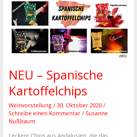
NEU
–
Spanische
Kartoffelchips
NEU – Spanische
Kartoffelchips
Weinvorstellung
/
30. Oktober 2020
/
Schreibe einen Kommentar
/
Susanne
Nußbaum
Leckere Chips aus Andalusien, die das