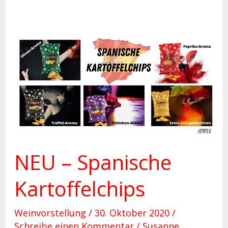
NEU
–
Spanische
Kartoffelchips
NEU – Spanische
Kartoffelchips
Weinvorstellung
/
30. Oktober 2020
/
Schreibe einen Kommentar
/
Susanne