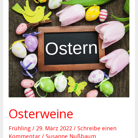
Osterweine
Osterweine
Frühling
/
29. März 2022
/
Schreibe einen
Kommentar
/
Susanne Nußbaum