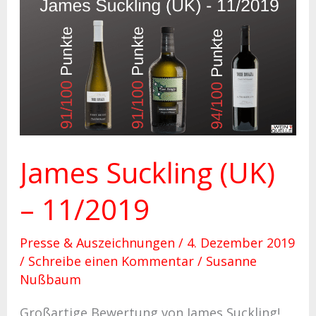
James
Suckling
(UK)
–
11/2019
James Suckling (UK)
– 11/2019
Presse & Auszeichnungen
/
4. Dezember 2019
/
Schreibe einen Kommentar
/
Susanne
Nußbaum
Großartige Bewertung von James Suckling!