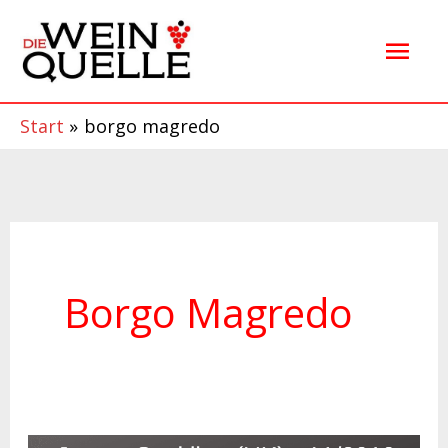
Zum
Hau
Inhalt
springen
Start
borgo magredo
Borgo Magredo