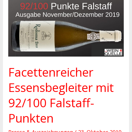
Facettenreicher
Essensbegleiter
mit
92/100
Falstaff-
Punkten
Facettenreicher
Essensbegleiter mit
92/100 Falstaff-
Punkten
Presse & Auszeichnungen
/
23. Oktober 2019